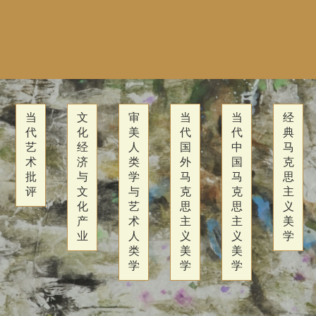
当
文
审
当
当
经
代
化
美
代
代
典
艺
经
人
国
中
马
术
济
类
外
国
克
批
与
学
马
马
思
评
文
与
克
克
主
化
艺
思
思
义
产
术
主
主
美
业
人
义
义
学
类
美
美
学
学
学