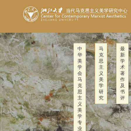
中
马
最
华
克
新
美
思
学
学
主
术
会
义
著
马
美
作
克
学
及
思
研
书
主
究
评
义
美
学
专
业