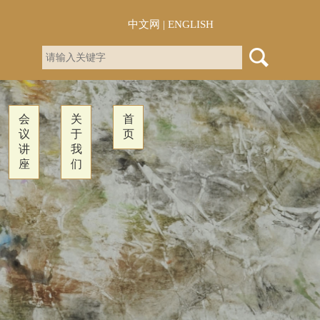
中文网
|
ENGLISH
会
关
首
议
于
页
讲
我
座
们