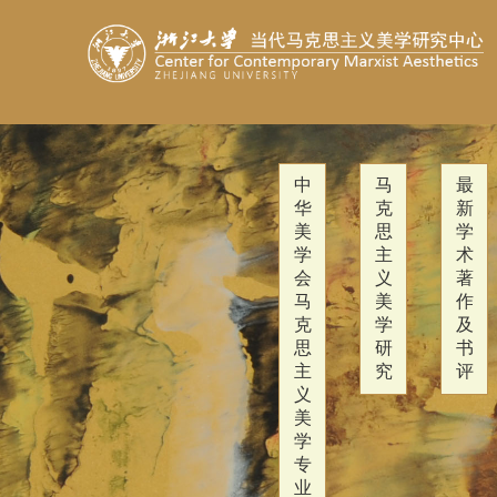
中
马
最
华
克
新
美
思
学
学
主
术
会
义
著
马
美
作
克
学
及
思
研
书
主
究
评
义
美
学
专
业