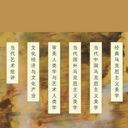
当
文
审
当
当
经
代
化
美
代
代
典
艺
经
人
国
中
马
术
济
类
外
国
克
批
与
学
马
马
思
评
文
与
克
克
主
化
艺
思
思
义
产
术
主
主
美
业
人
义
义
学
类
美
美
学
学
学