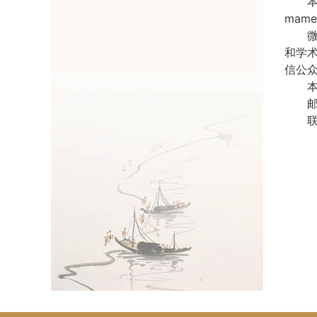
mame
和学
信公
联