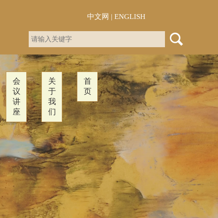
中文网
|
ENGLISH
会
关
首
议
于
页
讲
我
座
们