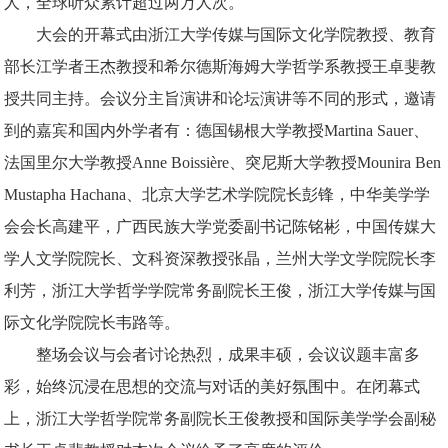
人，全球听众累计超过两万人次。
大会的开幕式由浙江大学传媒与国际文化学院教授、教育
部长江学者王杰教授和希尔德斯海姆大学哲学系教授王卓斐教
授共同主持。会议分主旨演讲和论坛演讲等不同的形式，邀
请
到的嘉宾和国内外学者有：
德国锡根大学教授
Martina Sauer
、
法国里尔大学教授
Anne Boissi
è
re
、
突尼斯大学教授
Mounira Ben
Mustapha Hachana
、
北京大学艺术学院院长彭锋，中华美学学
会会长高建平，
广西民族大学党委副书记陈铭彬，
中国传媒大
学人文学院院长
、文科资深教授
张晶
，
兰州大学文学院院长李
利芳
，
浙江大学哲学学院常务副院长王俊
，浙江大学传媒与国
际文化学院院长韦路
等。
整场会议与会者讨论热烈，成果丰硕，会议议题丰富多
彩，始终沉浸在思想的交流与对话的美好氛围中。在闭幕式
上，浙江大学哲学院常务副院长王俊教授和国际美学学会副秘